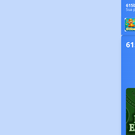
615
61